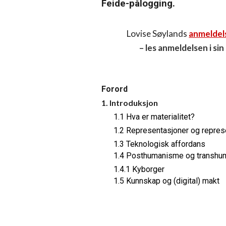
Feide-pålogging.
Lovise Søylands
anmeldel
– les anmeldelsen i si
Forord
1. Introduksjon
1.1 Hva er materialitet?
1.2 Representasjoner og repre
1.3 Teknologisk affordans
1.4 Posthumanisme og transh
1.4.1 Kyborger
1.5 Kunnskap og (digital) makt