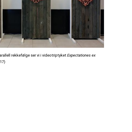
allell rekkefølge ser vi i videotriptyket
Expectationes ex
17)