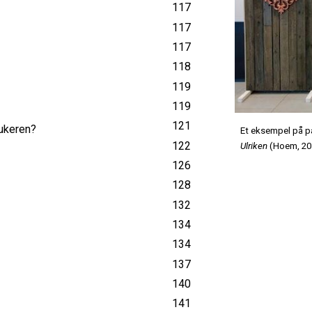
117
117
117
118
119
119
121
rukeren?
Et eksempel på par
122
Ulriken
(Hoem, 20
126
128
132
134
134
137
140
141