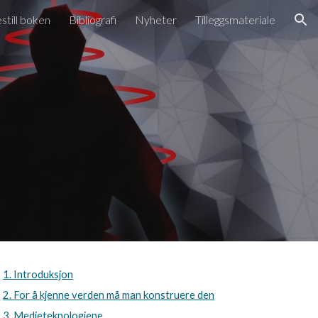
still boken
Bibliografi
Nyheter
Tilleggsmateriale
ion
1. Introduksjon
2. For å kjenne verden må man konstruere den
3. Medieteknologiene