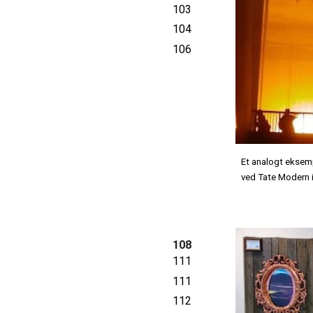
103
104
106
Et analogt eksemp
ved Tate Modern i
108
111
111
112