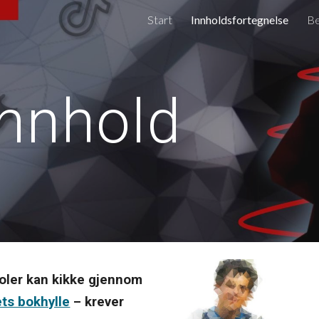
Start
Innholdsfortegnelse
Be
ip to main content
Skip to navigat
nnhold
oler kan kikke gjennom
ets bokhylle
– krever