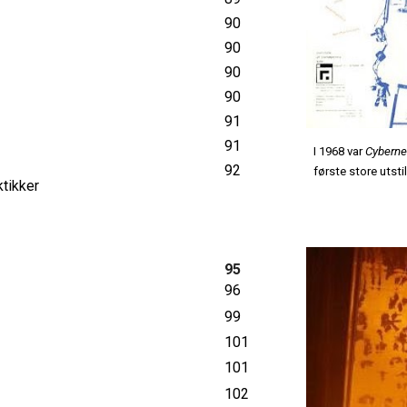
90
90
90
90
91
91
I 1
968 var
Cyberne
92
første store utst
tikker
95
96
99
101
101
102