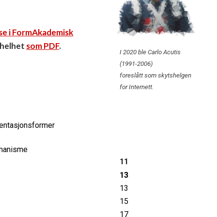
se i FormAkademisk
n helhet
som PDF
.
I 2020 ble Carlo Acutis
(1991-2006)
foreslått som skytshelgen
for Internett.
sentasjonsformer
umanisme
11
13
13
15
17